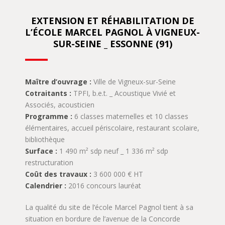
EXTENSION ET RÉHABILITATION DE
L’ÉCOLE MARCEL PAGNOL À VIGNEUX-
SUR-SEINE _ ESSONNE (91)
Maître d’ouvrage :
Ville de Vigneux-sur-Seine
Cotraitants :
TPFI, b.e.t. _ Acoustique Vivié et
Associés, acousticien
Programme :
6 classes maternelles et 10 classes
élémentaires, accueil périscolaire, restaurant scolaire,
bibliothèque
Surface :
1 490 m² sdp neuf _ 1 336 m² sdp
restructuration
Coût des travaux :
3 600 000 € HT
Calendrier :
2016 concours lauréat
La qualité du site de l’école Marcel Pagnol tient à sa
situation en bordure de l’avenue de la Concorde