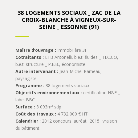
38 LOGEMENTS SOCIAUX _ ZAC DE LA
CROIX-BLANCHE À VIGNEUX-SUR-
SEINE _ ESSONNE (91)
Maître d’ouvrage :
Immobilière 3F
Cotraitants :
ETB Antonelli, b.e.t. fluides _ TEC.CO,
b.e.t. structure _ P.E.B., économiste
Autre intervenant :
Jean-Michel Rameau,
paysagiste
Programme :
38 logements sociaux
Objectifs environnementaux :
certification H&E _
label BBC
Surface :
3 093m² sdp
Coût des travaux :
4 732 000 € HT
Calendrier :
2012 concours lauréat_ 2015 livraison
du bâtiment