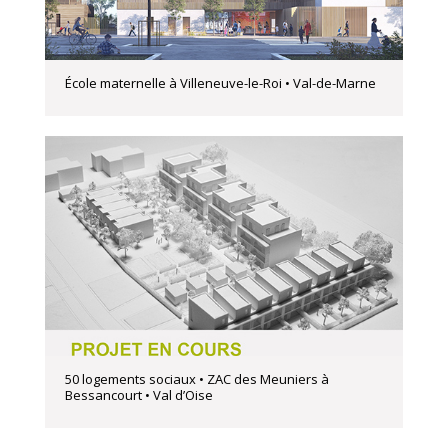
École maternelle à Villeneuve-le-Roi • Val-de-Marne
50 logements sociaux • ZAC des Meuniers à
Bessancourt • Val d’Oise