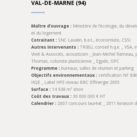
VAL-DE-MARNE (94)
Maître d’ouvrage :
Ministère de l’écologie, du déve
et du logement
Cotraitant :
SNC Lavalin, b.e.t., économiste, CSSI
Autres intervenants :
TRIBU, conseil h.q.e. _ VSA, 
Vivié & Associés, acousticien _ Jean-Michel Rameau, p
Thomas, coloriste plasticienne _ Egyde, OPC
Programme :
bureaux, salles de réunion et parking
Objectifs environnementaux :
certification NF Bâ
HQE _ Label HPE niveau BBC Effinergie 2005
Surface :
14 938 m² shon
Coût des travaux :
30 000 000 € HT
Calendrier :
2007 concours lauréat _ 2011 livraison 