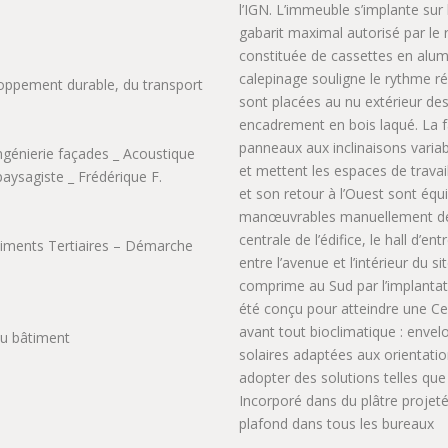
l’IGN. L’immeuble s’implante sur l
gabarit maximal autorisé par le
constituée de cassettes en alum
calepinage souligne le rythme rég
loppement durable, du transport
sont placées au nu extérieur de
encadrement en bois laqué. La f
panneaux aux inclinaisons variab
ingénierie façades _ Acoustique
et mettent les espaces de travai
aysagiste _ Frédérique F.
et son retour à l’Ouest sont équ
manœuvrables manuellement dep
centrale de l’édifice, le hall d
timents Tertiaires – Démarche
entre l’avenue et l’intérieur du 
comprime au Sud par l’implantati
été conçu pour atteindre une C
avant tout bioclimatique : envel
du bâtiment
solaires adaptées aux orientatio
adopter des solutions telles que
Incorporé dans du plâtre projeté
plafond dans tous les bureaux