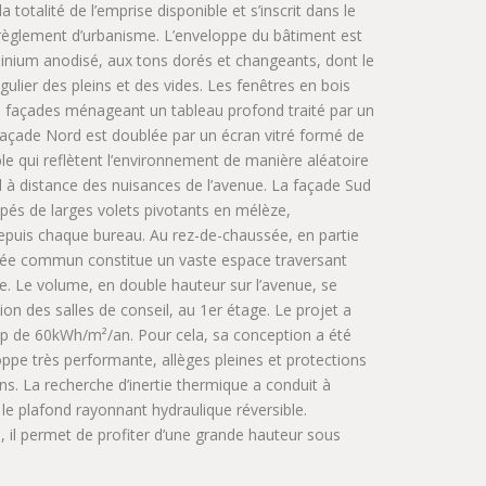
a totalité de l’emprise disponible et s’inscrit dans le
 règlement d’urbanisme. L’enveloppe du bâtiment est
inium anodisé, aux tons dorés et changeants, dont le
ulier des pleins et des vides. Les fenêtres en bois
s façades ménageant un tableau profond traité par un
açade Nord est doublée par un écran vitré formé de
le qui reflètent l’environnement de manière aléatoire
l à distance des nuisances de l’avenue. La façade Sud
ipés de larges volets pivotants en mélèze,
uis chaque bureau. Au rez-de-chaussée, en partie
’entrée commun constitue un vaste espace traversant
site. Le volume, en double hauteur sur l’avenue, se
on des salles de conseil, au 1er étage. Le projet a
ep de 60kWh/m²/an. Pour cela, sa conception a été
oppe très performante, allèges pleines et protections
ns. La recherche d’inertie thermique a conduit à
 le plafond rayonnant hydraulique réversible.
, il permet de profiter d’une grande hauteur sous